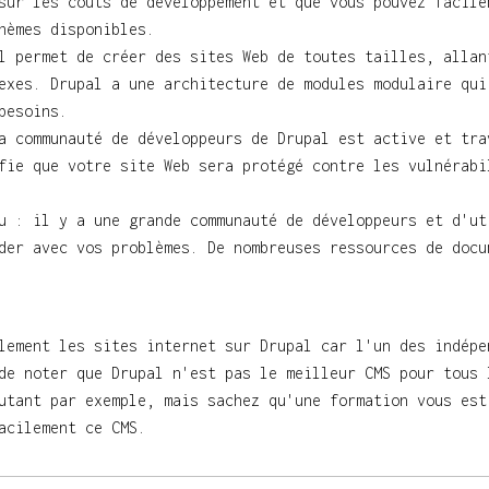
sur les coûts de développement et que vous pouvez facile
hèmes disponibles.
l permet de créer des sites Web de toutes tailles, allan
exes. Drupal a une architecture de modules modulaire qui
besoins.
a communauté de développeurs de Drupal est active et tra
fie que votre site Web sera protégé contre les vulnérabi
u : il y a une grande communauté de développeurs et d'ut
der avec vos problèmes. De nombreuses ressources de docu
lement les sites internet sur Drupal car l'un des indépe
de noter que Drupal n'est pas le meilleur CMS pour tous 
utant par exemple, mais sachez qu'une formation vous est
acilement ce CMS.